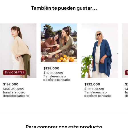
También te pueden gustar...
$125.000
$112.500
con
ENVÍO GRATIS
Transferencia o
depósito bancario
$132.000
$
$167.000
$118.800
con
$
$150.300
con
Transferencia o
Tr
Transferencia o
depósito bancario
d
depósito bancario
Para comprar con este producto