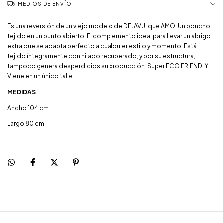
MEDIOS DE ENVÍO
Es una reversión de un viejo modelo de DEJAVU, que AMO. Un poncho
tejido en un punto abierto. El complemento ideal para llevar un abrigo
extra que se adapta perfecto a cualquier estilo y momento. Está
tejido íntegramente con hilado recuperado, y por su estructura,
tampoco genera desperdicios su producción. Super ECO FRIENDLY.
Viene en un único talle.
MEDIDAS
Ancho 104 cm
Largo 80 cm