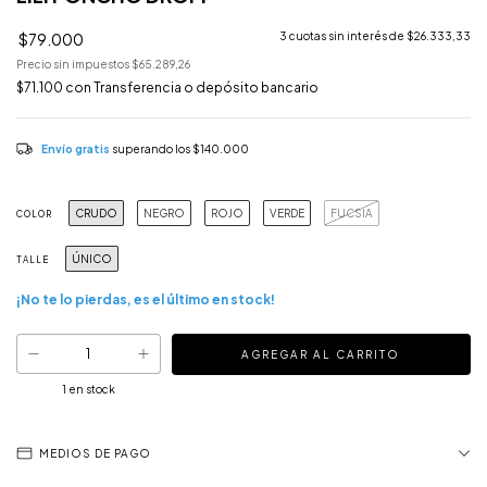
$79.000
3
cuotas sin interés de
$26.333,33
Precio sin impuestos
$65.289,26
$71.100
con
Transferencia o depósito bancario
Envío gratis
superando los
$140.000
CRUDO
NEGRO
ROJO
VERDE
FUCSIA
COLOR
ÚNICO
TALLE
¡No te lo pierdas, es el último en stock!
1
en stock
MEDIOS DE PAGO