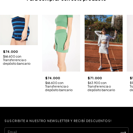
$74.000
$66.600
con
Transferencia o
depósito bancario
$71.000
$74.000
$
$63.900
con
$66.600
con
$
Transferencia o
Transferencia o
Tr
depósito bancario
depósito bancario
d
SUSCRIBITE A NUESTRO NEWSLETTER Y RECIBÍ DESCUENTOS!