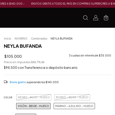
L PAÍS EN COMPRAS SUPERIORES A $140.000.-
ENVÍOS GRATIS A TODO EL PAÍS EN
0
Inicio
.
INVIERNO
.
Combinados
.
NEYLA BUFANDA
NEYLA BUFANDA
$105.000
3
cuotas sin interés de
$35.000
Precio sin impuestos
$86.776,86
$94.500
con
Transferencia o depósito bancario
Envío gratis
superando los
$140.000
NEGRO - ROJO - HUESO
BORDÓ - ROSA - HUESO
COLOR
VISÓN - BEIGE - HUESO
MARINO - AZULINO - HUESO