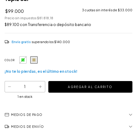
$99.000
3
cuotas sin interés de
$33.000
Precio sin impuestos
$81.818,18
$89.100
con
Transferencia o depósito bancario
Envío gratis
superando los
$140.000
COLOR
¡No te lo pierdas, es el último en stock!
1
en stock
MEDIOS DE PAGO
MEDIOS DE ENVÍO